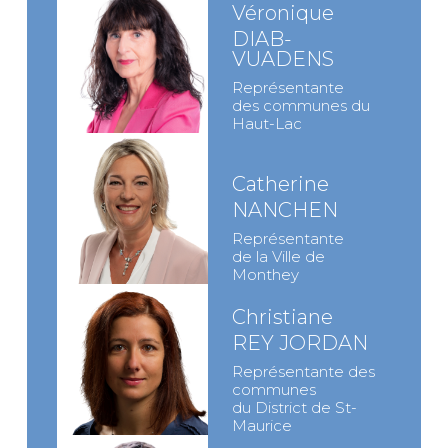
Véronique
DIAB-
VUADENS
Représentante
des communes du
Haut-Lac
Catherine
NANCHEN
Représentante
de la Ville de
Monthey
Christiane
REY JORDAN
Représentante des
communes
du District de St-
Maurice