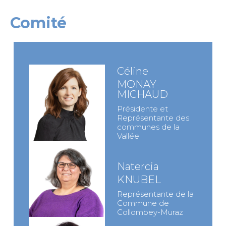
Comité
Céline
MONAY-
MICHAUD
Présidente et
Représentante des
communes de la
Vallée
Natercia
KNUBEL
Représentante de la
Commune de
Collombey-Muraz