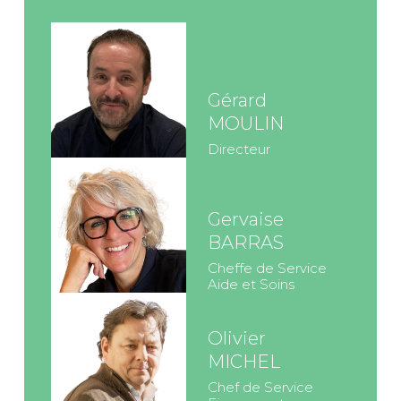
Gérard
MOULIN
Directeur
Gervaise
BARRAS
Cheffe de Service
Aide et Soins
Olivier
MICHEL
Chef de Service