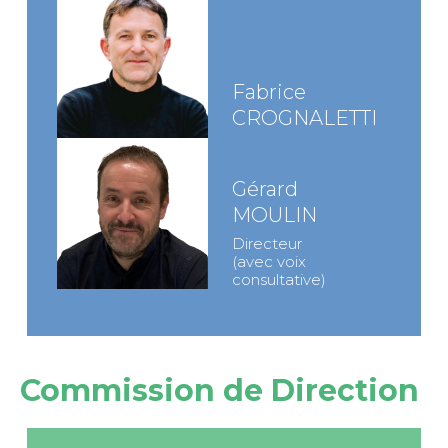
Fabrice
CROGNALETTI
Gérard
MOULIN
Directeur
(avec voix
consultative)
Commission de Direction