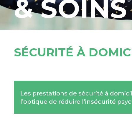
& SOINS
SÉCURITÉ À DOMIC
Les prestations de sécurité à domic
l’optique de réduire l’insécurité ps