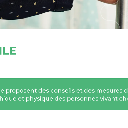
ILE
ile proposent des conseils et des mesures 
ychique et physique des personnes vivant che