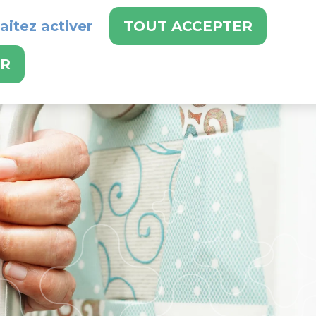
aitez activer
TOUT ACCEPTER
 DE NOS SERVICES :
024 486 21 21
ER
RVICES
EMPLOIS
CONTACT