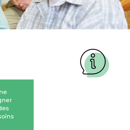
 ne
gner
des
soins