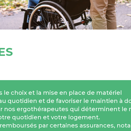
ES
 le choix et la mise en place de matériel
u quotidien et de favoriser le maintien à d
par nos ergothérapeutes qui déterminent le
votre quotidien et votre logement.
e remboursés par certaines assurances, n