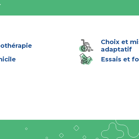
.
Choix et mi
gothérapie
adaptatif
Essais et f
icile