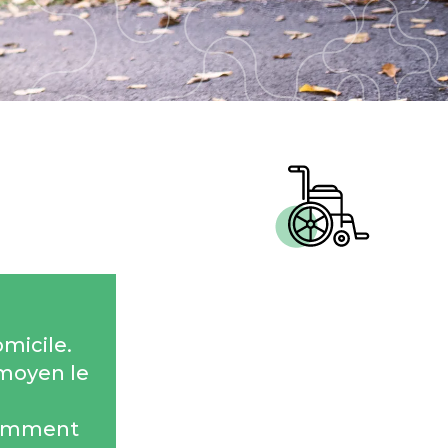
omicile.
 moyen le
otamment