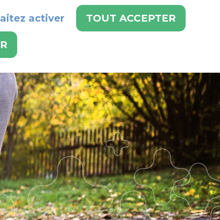
aitez activer
TOUT ACCEPTER
 DE NOS SERVICES :
024 486 21 21
ER
RVICES
EMPLOIS
CONTACT