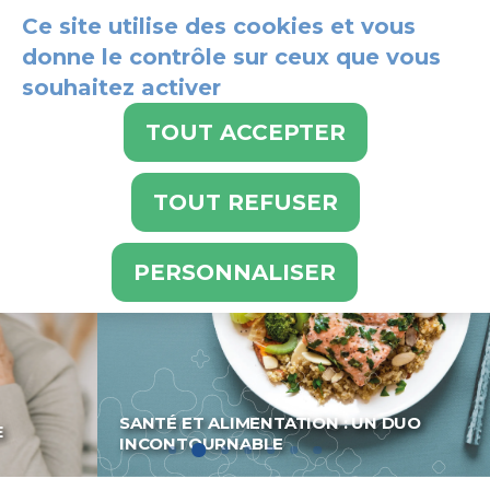
Panneau de gestion des cookies
Ce site utilise des cookies et vous
donne le contrôle sur ceux que vous
souhaitez activer
024 486 21 21
TOUT ACCEPTER
TOUT REFUSER
PERSONNALISER
SANTÉ ET ALIMENTATION : UN DUO
INCONTOURNABLE